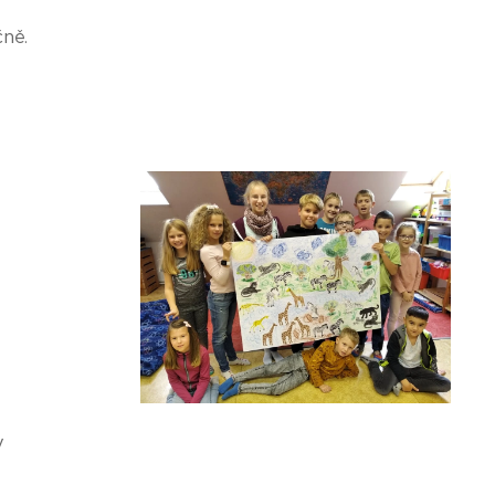
čně.
y