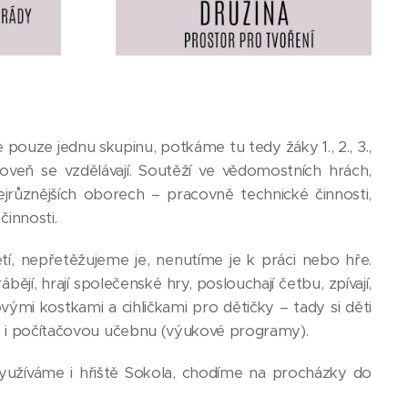
 pouze jednu skupinu, potkáme tu tedy žáky 1., 2., 3.,
 zároveň se vzdělávají. Soutěží ve vědomostních hrách,
jrůznějších oborech – pracovně technické činnosti,
činnosti.
tí, nepřetěžujeme je, nenutíme je k práci nebo hře.
bějí, hrají společenské hry, poslouchají četbu, zpívají,
vými kostkami a cihličkami pro dětičky – tady si děti
áme i počítačovou učebnu (výukové programy).
yužíváme i hřiště Sokola, chodíme na procházky do