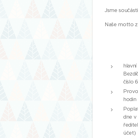
Jsme součástí
Naše motto zní
hlavní
Bezdíč
číslo
Provo
hodin
Popla
dne v 
ředite
účet)