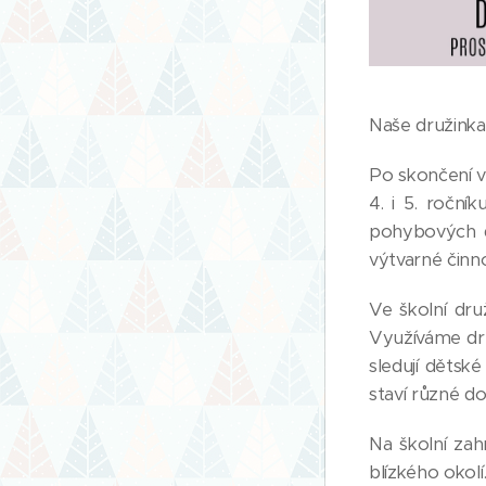
Naše družinka
Po skončení vý
4. i 5. ročník
pohybových do
výtvarné činn
Ve školní dru
Využíváme druž
sledují dětsk
staví různé d
Na školní za
blízkého okolí