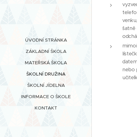
vyzved
telefo
venku,
šatně 
odcház
ÚVODNÍ STRÁNKA
mimoř
ZÁKLADNÍ ŠKOLA
lísteč
datem
MATEŘSKÁ ŠKOLA
nebo 
ŠKOLNÍ DRUŽINA
učitel
ŠKOLNÍ JÍDELNA
INFORMACE O ŠKOLE
KONTAKT