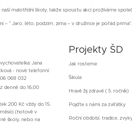
 naší malotřídní školy, takže spoustu akcí prožíváme spole
 – " Jaro, léto, podzim, zima – v družince je pořád prima".
Projekty ŠD
 vychovatelka: Jana
Jak rosteme
ková - nové telefonní
Šikula
 606 068 032
z denně do 16,00
Hravě žij zdravě ( 5. ročník)
tek 200 Kč vždy do 15.
Pojďte s námi za zvířátky
měsíci (hotově v
Roční období, tradice, zvyk
lně školy, nebo na