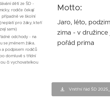
ávání dětí ze ŠD -
Motto:
nicky, rodiče čekají
 případně ve školní
Jaro, léto, podzim
(neplatí pro žáky, kteří
ejí sami)
zima - v družince 
ádné odchody - na
pořád prima
ku se jménem žáka,
 a podpisem rodičů
po domluvě s třídní
kou či vychovatelkou
Vnitřní řád ŠD 2025