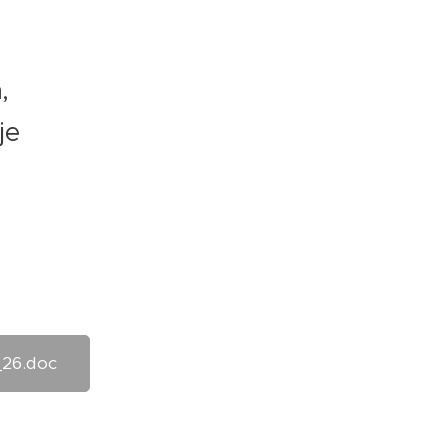
,
je
_26.doc