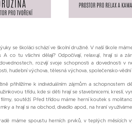
uky se školáci schází ve školní družině. V naší škole máme
u. A co tu všichni dělají? Odpočívají, relaxují, hrají si a
vednostech, rozvíjí svoje schopnosti a dovednosti v ne
osti, hudební výchova, tělesná výchova, společensko-vědní 
žině přihlížíme k individuálním zájmům a schopnostem dě
inkovou třídu, kde si děti hrají se stavebnicemi, kreslí, vyrá
é filmy, soutěží. Před třídou máme herní koutek s molitano
omky a hrají si na obchod, divadlo apod., na hraní využív
hradě máme spoustu herních prvků, v teplých měsících v
.