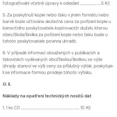
fotografování včetně úpravy k odeslání ..............................5 Kč
5. Za poskytnutí kopie nebo tisku v jiném formátu nebo
barvě bude účtována skutečná cena za pořízení kopie u
komerčního poskytovatele kopírovacích služeb, kterou
obec/škola/školka za pořízení kopie nebo tisku bude u
tohoto poskytovatele povinna uhradit.
6. V případě informací obsažených v publikacích a
tiskovinách vydávaných obcí/školou/školkou se výše
úhrady stanoví ve výši ceny za příslušný výtisk, poskytuje-
li se informace formou prodeje tohoto výtisku.
čl. II.
Náklady na opatření technických nosičů dat
1. 1 ks CD ................................................................................... 10 Kč