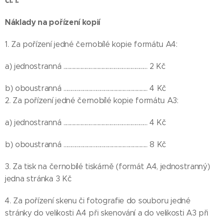
čl. I.
Náklady na pořízení kopií
1. Za pořízení jedné černobílé kopie formátu A4:
a) jednostranná ................................................................ 2 Kč
b) oboustranná ................................................................ 4 Kč
2. Za pořízení jedné černobílé kopie formátu A3:
a) jednostranná ................................................................ 4 Kč
b) oboustranná ................................................................ 8 Kč
3. Za tisk na černobílé tiskárně (formát A4, jednostranný)
jedna stránka 3 Kč
4. Za pořízení skenu či fotografie do souboru jedné
stránky do velikosti A4 při skenování a do velikosti A3 při