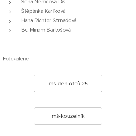
Soňa Němcová Dis.
Štěpánka Karlíková
Hana Richter Strnadová
Bc. Miriam Bartošová
Fotogalerie:
mš-den otců 25
mš-kouzelník